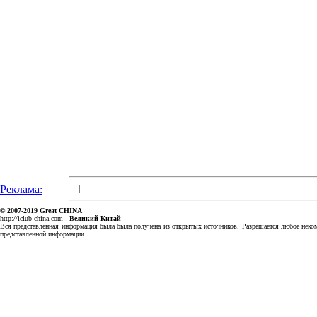
Реклама:
|
© 2007-2019
Great CHINA
http://iclub-china.com
-
Великий Китай
Вся представленная информация была была получена из открытых источников. Разрешается любое некомм
представленной информации.