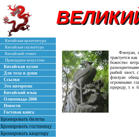
ВЕЛИКИ
ВЕЛИКИ
Китайская архитектура
Китайская скульптура
Фэнхуан, 
Китайский этикет
трактуется как
Прикладное искусство
божество ветр
Китайская кухня
разноцветными 
рыбий хвост, 
Для тела и души
фэнхуан обещ
Ссылки
огромными гла
Это интересно
природу, т. е. 
Китайский язык
Олимпиада-2008
Новости
Гостевая книга
Бронировать билеты
Бронировать гостиницу
Бронировать квартиру