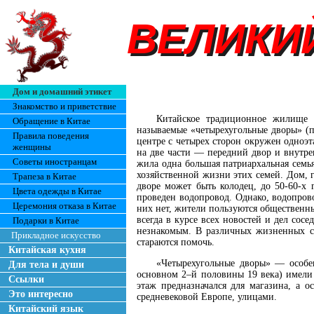
ВЕЛИКИ
ВЕЛИКИ
Дом и домашний этикет
Знакомство и приветствие
Китайское традиционное жилище 
Обращение в Китае
называемые «четырехугольные дворы» (
Правила поведения
центре с четырех сторон окружен одноэ
женщины
на две части — передний двор и внутре
Советы иностранцам
жила одна большая патриархальная семь
хозяйственной жизни этих семей. Дом, 
Трапеза в Китае
дворе может быть колодец, до 50-60-х
Цвета одежды в Китае
проведен водопровод. Однако, водопров
Церемония отказа в Китае
них нет, жители пользуются общественн
всегда в курсе всех новостей и дел сос
Подарки в Китае
незнакомым. В различных жизненных си
Прикладное искусство
стараются помочь.
Китайская кухня
«Четырехугольные дворы» — особен
Для тела и души
основном 2–й половины 19 века) имели 
Ссылки
этаж предназначался для магазина, а 
Это интересно
средневековой Европе, улицами.
Китайский язык