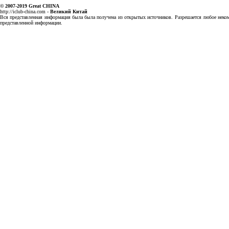
© 2007-2019
Great CHINA
http://iclub-china.com
-
Великий Китай
Вся представленная информация была была получена из открытых источников. Разрешается любое некомм
представленной информации.