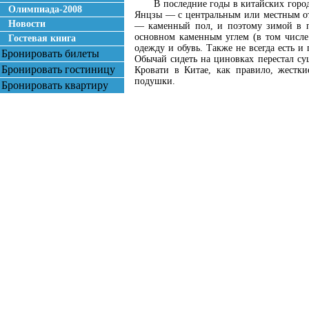
В последние годы в китайских горо
Олимпиада-2008
Янцзы — с центральным или местным ото
Новости
— каменный пол, и поэтому зимой в по
основном каменным углем (в том числе
Гостевая книга
одежду и обувь. Также не всегда есть и
Бронировать билеты
Обычай сидеть на циновках перестал сущ
Бронировать гостиницу
Кровати в Китае, как правило, жестк
подушки.
Бронировать квартиру