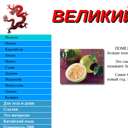
ВЕЛИКИ
ВЕЛИКИ
Помело
Нангка
ПОМЕЛО
Карамбола
больше пох
Анона
Манго
Это са
называют Ju
Гуава
Дуриан
Самое 
Маракуйя
новый год. 
Мангустин
Ананас
Кумкват
Для тела и души
Ссылки
Это интересно
Китайский язык
Олимпиада-2008