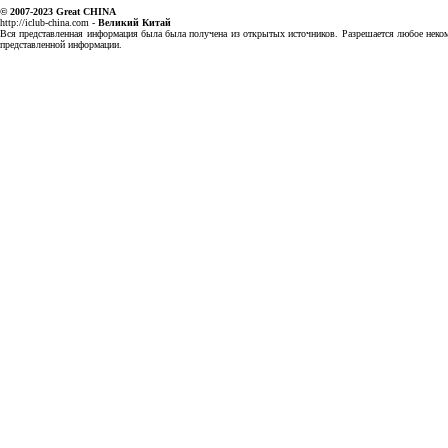
© 2007-2023
Great CHINA
http://iclub-china.com
-
Великий Китай
Вся представленная информация была была получена из открытых источников. Разрешается любое некомм
представленной информации.