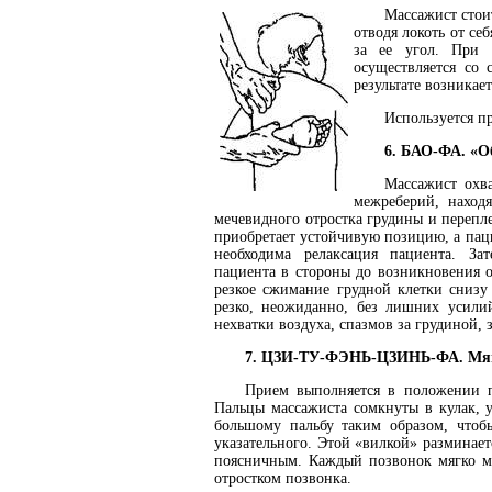
Массажист стои
отводя локоть от се
за ее угол. При 
осуществляется со
результате возникае
Используется пр
6. БАО-ФА. «О
Массажист охв
межреберий, находя
мечевидного отростка грудины и перепле
приобретает устойчивую позицию, а паци
необходима релаксация пациента. За
пациента в стороны до возникновения о
резкое сжимание грудной клетки снизу
резко, неожиданно, без лишних усилий
нехватки воздуха, спазмов за грудиной, 
7. ЦЗИ-ТУ-ФЭНЬ-ЦЗИНЬ-ФА. Мягк
Прием выполняется в положении 
Пальцы массажиста сомкнуты в кулак, 
большому пальбу таким образом, чтоб
указательного. Этой «вилкой» разминае
поясничным. Каждый позвонок мягко м
отростком позвонка.