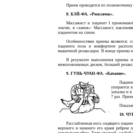
Прием проводится по позвоночнику 
8. БЭЙ-ФА. «Рюкзачок».
Массажист и пациент I прижимаютс
локтях, в «замок». Массажист, наклоняя
пациентом на спине.
Особенностями приема являются: с
пациента пола и комфортное располо
мышечной релаксации. В конце приема м
В результате выполнения приема н
межпозвонковых дисков, большей релакса
9. ГУНЬ-ЧУАН-ФА. «Качание».
Пациен
упирается 
затылке и в
7 раз. Прие
Показа
10. ЧУ
Расслабленная нога сидящего пацие
верхнего и нижнего его краев ребром 
охватывают яйцо. Темп средний, слабой