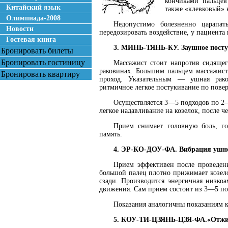
кончиками пальцев
Китайский язык
также «клевковый» 
Олимпиада-2008
Недопустимо болезненно царап
Новости
передозировать воздействие, у пациента 
Гостевая книга
3. МИНЬ-ТЯНЬ-КУ. Заушное посту
Бронировать билеты
Бронировать гостиницу
Массажист стоит напротив сидяще
раковинах. Большим пальцем массажист
Бронировать квартиру
проход. Указательным — ушная рако
ритмичное легкое постукивание по пове
Осуществляется 3—5 подходов по 2—
легкое надавливание на козелок, после ч
Прием снимает головную боль, гол
память.
4. ЭР-КО-ДОУ-ФА. Вибрация ушн
Прием эффективен после проведени
большой палец плотно прижимает козел
сзади. Производится энергичная низко
движения. Сам прием состоит из 3—5 по
Показания аналогичны показаниям к
5. КОУ-ТИ-ЦЗЯНЬ-ЦЗЯ-ФА.«Отжи