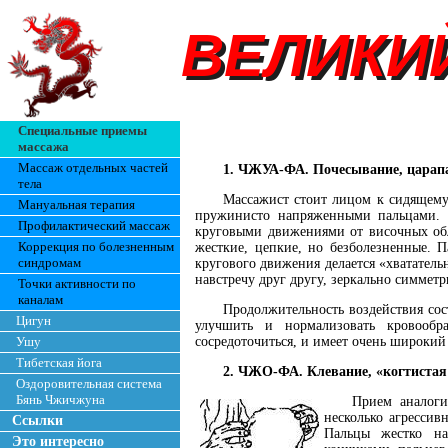
ВЕЛИКИ
ВЕЛИКИ
Специальные приемы
массажа
Массаж отдельных частей
1. ЧЖУА-ФА. Почесывание, царапа
тела
Массажист стоит лицом к сидящему
Мануальная терапия
пружинисто напряженными пальцами. К
Профилактический массаж
круговыми движениями от височных обл
Коррекция по болезненным
жесткие, цепкие, но безболезненные. 
синдромам
кругового движения делается «хвататель
навстречу друг другу, зеркально симметр
Точки активности по
каналам
Продолжительность воздействия сост
Цигун
улучшить и нормализовать кровообра
Ушу
сосредоточиться, и имеет очень широкий
Тибетская йога
2. ЧЖО-ФА. Клевание, «когтистая
Оздоровительная система
Бянь Чжичжуна
Прием аналоги
несколько агрессив
Ссылки
Пальцы жестко на
Это интересно