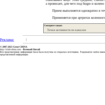
а провисает, для чего под бедро и колен
Прием выполняется однократно в те
Применяется при артритах коленного
Смотрите также:
Точки активности по каналам
Реклама:
|
© 2007-2023
Great CHINA
http://iclub-china.com
-
Великий Китай
Вся представленная информация была была получена из открытых источников. Разрешается любое некомм
представленной информации.